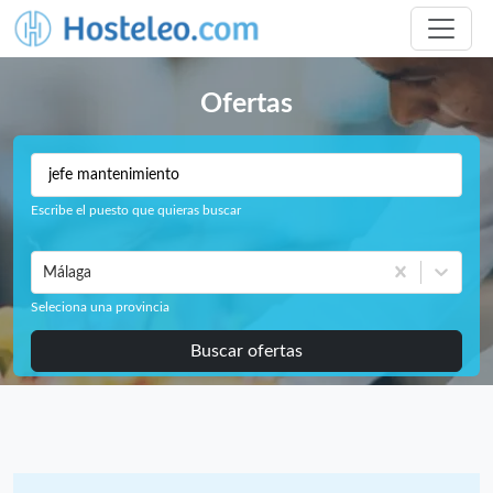
Ofertas
Escribe el puesto que quieras buscar
Málaga
Seleciona una provincia
Buscar ofertas