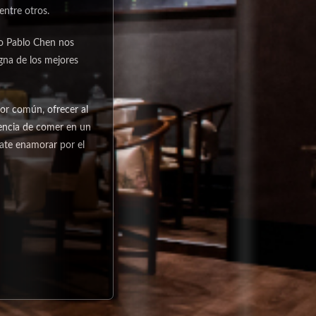
ntre otros.
io Pablo Chen nos
gna de los mejores
or común, ofrecer al
iencia de comer en un
jate enamorar por el