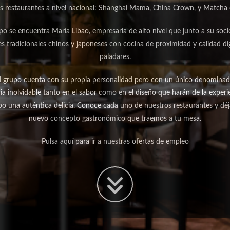
s restaurantes a nivel nacional: Shanghai Mama, China Crown, y Matcha e
upo se encuentra María Libao, empresaria de alto nivel que junto a su soc
es tradicionales chinos y japoneses con cocina de proximidad y calidad di
paladares.
l grupo cuenta con su propia personalidad pero con un único denominad
cia inolvidable tanto en el sabor como en el diseño que harán de la exper
po una auténtica delicia. Conoce cada uno de nuestros restaurantes y dé
nuevo concepto gastronómico que traemos a tu mesa.
Pulsa aquí para ir a nuestras ofertas de empleo