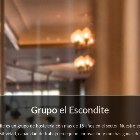
Grupo el Escondite
te es un grupo de hostelería con más de 15 años en el sector. Nuestro
sitividad, capacidad de trabajo en equipo, innovación y muchas ganas de 