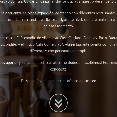
jetivo común: Cuidar y fidelizar al cliente gracias a nuestro desempeño y 
e encuentra en plena expansión, contando con diferentes restaurantes,
para llevar la experiencia del cliente al siguiente nivel; siempre teniendo 
en cada momento.
mos con El Escondite de Villanueva, Casa Orellana, Don Lay, Baan, Bar
l Escondite; y el mítico Café Comercial. Cada restaurante cuenta con una
diferente y con personalidad propia.
des aportar y sumar a nuestro equipo, ¡no dudes en escribirnos! Estare
conocerte.
Pulsa aquí para ir a nuestras ofertas de empleo