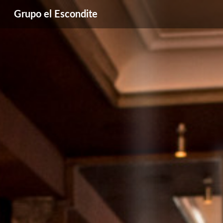
Grupo el Escondite