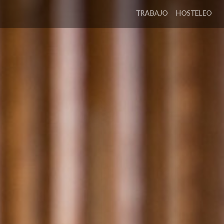
TRABAJO
HOSTELEO