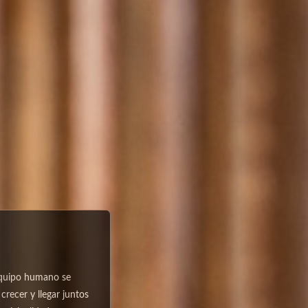
 equipo humano se
crecer y llegar juntos