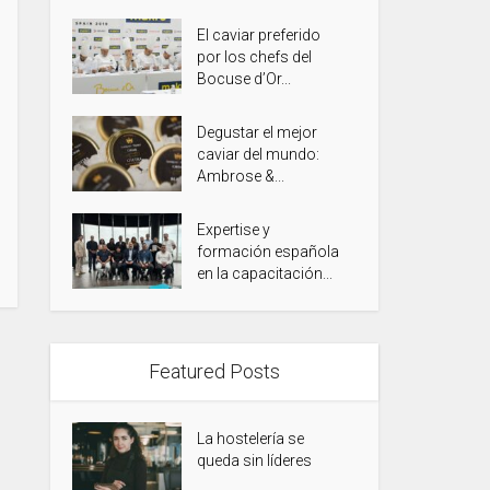
El caviar preferido
por los chefs del
Bocuse d’Or...
Degustar el mejor
caviar del mundo:
Ambrose &...
Expertise y
formación española
en la capacitación...
Featured Posts
La hostelería se
queda sin líderes