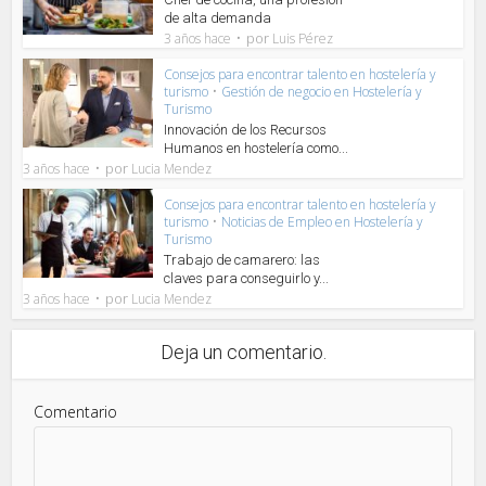
de alta demanda
por
3 años hace
Luis Pérez
Consejos para encontrar talento en hostelería y
turismo
•
Gestión de negocio en Hostelería y
Turismo
Innovación de los Recursos
Humanos en hostelería como...
por
3 años hace
Lucia Mendez
Consejos para encontrar talento en hostelería y
turismo
•
Noticias de Empleo en Hostelería y
Turismo
Trabajo de camarero: las
claves para conseguirlo y...
por
3 años hace
Lucia Mendez
Deja un comentario.
Comentario