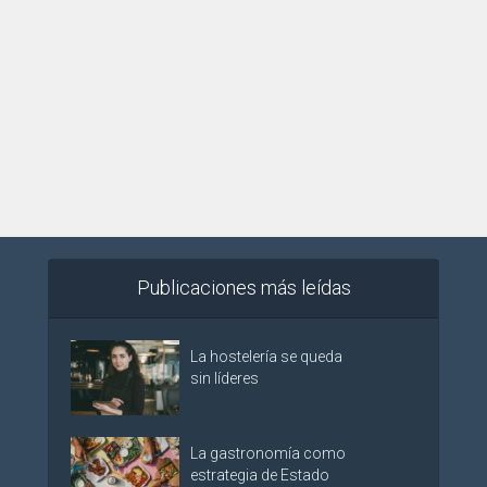
Publicaciones más leídas
La hostelería se queda
sin líderes
La gastronomía como
estrategia de Estado