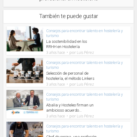
También te puede gustar
Consejos para encontrar talento en hostelería y
turismo
La sostenibilidad en los
RRHH en Hostelería
por
3 años hace
Luis Pérez
Consejos para encontrar talento en hostelería y
turismo
Selección de personal de
hostelería, el método Linkers
por
3 años hace
Luis Pérez
Consejos para encontrar talento en hostelería y
turismo
Abalia y Hosteleo firman un
ambicioso acuerdo...
por
3 años hace
Luis Pérez
Consejos para encontrar talento en hostelería y
turismo
Chef de cocina, una profesión