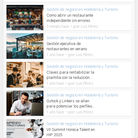
Gestión de negocio en Hostelería y Turismo
Como abrir un restaurante
independiente sin errores
por
3 meses hace
Luis Pérez
Gestión de negocio en Hostelería y Turismo
Gestión ejecutiva de
restaurantes en verano
por
1 año hace
Luis Pérez
Gestión de negocio en Hostelería y Turismo
Claves para rentabilizar la
plantilla con la reducción...
por
1 año hace
Luis Pérez
Gestión de negocio en Hostelería y Turismo
Gstock y Linkers se alían
para potenciar los perfiles...
por
1 año hace
Luis Pérez
Gestión de negocio en Hostelería y Turismo
VII Summit Horeca Talent en
HIP 2025