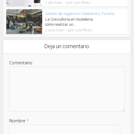
por
1 año hace
Luis Pérez
Gestión de negocio en Hostelería y Turismo
La Consultoría en Hostelería:
cómo realizar un...
por
2 años hace
Luis Pérez
Deja un comentario.
Comentario
Nombre
*