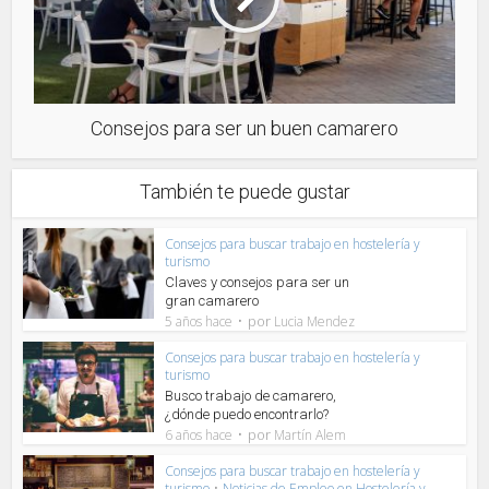
Consejos para ser un buen camarero
También te puede gustar
Consejos para buscar trabajo en hostelería y
turismo
Claves y consejos para ser un
gran camarero
por
5 años hace
Lucia Mendez
Consejos para buscar trabajo en hostelería y
turismo
Busco trabajo de camarero,
¿dónde puedo encontrarlo?
por
6 años hace
Martín Alem
Consejos para buscar trabajo en hostelería y
turismo
•
Noticias de Empleo en Hostelería y