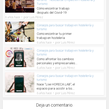
Turismo
Cómo encontrar trabajo
después del Covid-19
por
6 años hace
Luis Pérez
Consejos para buscar trabajo en hostelería y
turismo
Como encontrar tu primer
trabajo en hostelería
por
6 años hace
Luis Pérez
Consejos para buscar trabajo en hostelería y
turismo
Como afrontar los cambios
personales y empresariales...
por
6 años hace
Luis Pérez
Consejos para buscar trabajo en hostelería y
turismo
Nace “Live HORECA LAB”, el
espacio para asistir a los...
por
6 años hace
Luis Pérez
Deja un comentario.