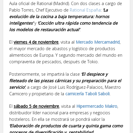
Aula oficial de Rational (Madrid). Con dos clases a cargo de
Pablo Torres, Chef Ejecutivo de
Rational España
:
‘La
evolución de la cocina a baja temperatura: hornos
inteligentes’
y
‘Cocción ultra rápida como tendencia de
los modelos de restauración actual’
.
El
viernes 4 de noviembre
, visita al
Mercado Mercamadrid
,
el mayor mercado de abastos y logístico de productos
alimenticios de Europa. Y segundo mercado del mundo en
compraventa de pescados, después de Tokio.
Posteriormente, se impartirá la clase
‘El despiece y
fileteado de las piezas cárnicas y su preparación para el
servicio’
, a cargo de José Luis Rodríguez-Palacios, Maestro
Carnicero y propietario de la
carnicería Taboli Saboli
.
El
sábado 5 de noviembre
, visita al
Hipermercado Makro
,
distribuidor líder nacional para empresas y negocios
hosteleros. En ella se mostrará se pondrá valor la
‘Elaboración de productos de cuarta y quinta gama como
procesos de diversificación y rentabilidad
’.