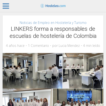
Noticias de Empleo en Hostelería y Turismo
LINKERS forma a responsables de
escuelas de hostelería de Colombia
4 años hace
1 Comentario
por
Lucia Mendez
4 min leído