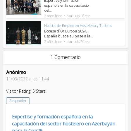
Expertise y formación
española en la capacitación
del...
por
2 años hace
Luis Pérez
Noticias de Empleo en Hostelería y Turismo
Bocuse d´Or Europa 2024,
España busca su pase a la...
por
2 años hace
Luis Pérez
1 Comentario
Anónimo
11/03/2022 a las 11:44
Visitor Rating: 5 Stars
Responder
Expertise y formación española en la
capacitación del sector hostelero en Azerbayán
para la Cop29