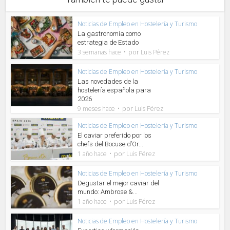
Noticias de Empleo en Hostelería y Turismo
La gastronomía como
estrategia de Estado
por
3 semanas hace
Luis Pérez
Noticias de Empleo en Hostelería y Turismo
Las novedades de la
hostelería española para
2026
por
9 meses hace
Luis Pérez
Noticias de Empleo en Hostelería y Turismo
El caviar preferido por los
chefs del Bocuse d’Or...
por
1 año hace
Luis Pérez
Noticias de Empleo en Hostelería y Turismo
Degustar el mejor caviar del
mundo: Ambrose &...
por
1 año hace
Luis Pérez
Noticias de Empleo en Hostelería y Turismo