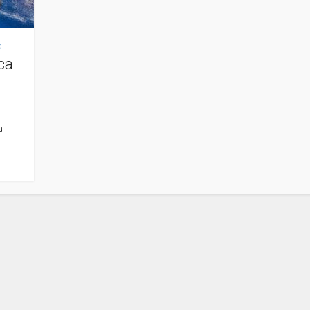
o
ca
a