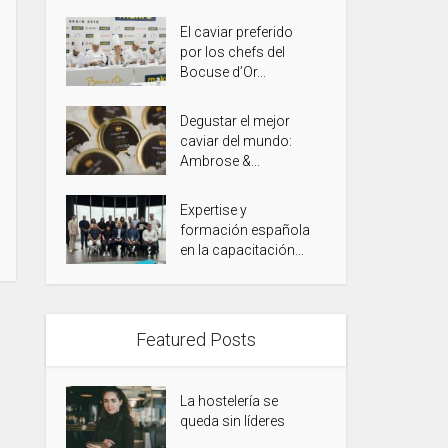
El caviar preferido
por los chefs del
Bocuse d’Or...
Degustar el mejor
caviar del mundo:
Ambrose &...
Expertise y
formación española
en la capacitación...
Featured Posts
La hostelería se
queda sin líderes