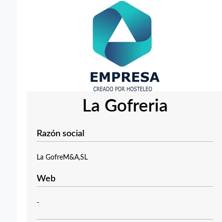
La Gofreria
Razón social
La GofreM&A,SL
Web
-