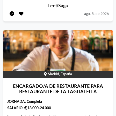
encargado o jefe de sala . Se valorará idiomas y conocimientos
LentiSaga
en software de gestión de restauración. Entregar curriculum en
ago. 5, de 2026
la calle Eloy Gonzalo 26
Madrid, España
ENCARGADO/A DE RESTAURANTE PARA
RESTAURANTE DE LA TAGLIATELLA
JORNADA:
Completa
SALARIO:
18.000-24.000