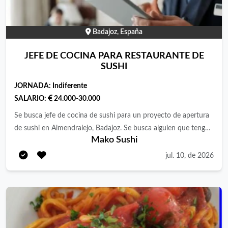
Badajoz, España
JEFE DE COCINA PARA RESTAURANTE DE
SUSHI
JORNADA:
Indiferente
SALARIO:
24.000-30.000
Se busca jefe de cocina de sushi para un proyecto de apertura
de sushi en Almendralejo, Badajoz. Se busca alguien que tenga
Mako Sushi
la experiencia necesaria para liderar la cocina de éste proyecto,
asegurando el buen funcionamiento de ésta. Alguien que quiera
jul. 10, de 2026
tomar control de una cocina desde su apertura y asegurarse de
perfeccionarla a su medida, crecer al mismo ritmo e
implementarle su huella distintiva. Experiencia mínima de al
menos 3 años Carta a diseñar centrada en cocina japonesa, con
la intención de dividirla entre alrededor de un 70% sushi y 30%