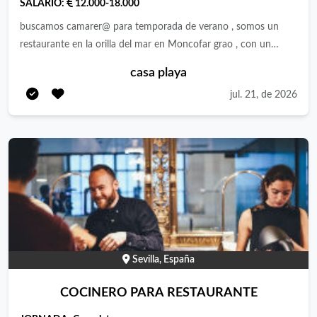
SALARIO:
12.000-18.000
501 566 Web: https://sublime45.com/
buscamos camarer@ para temporada de verano , somos un
restaurante en la orilla del mar en Moncofar grao , con un
equipo de gente joven y dinámica .
casa playa
jul. 21, de 2026
Sevilla, España
COCINERO PARA RESTAURANTE