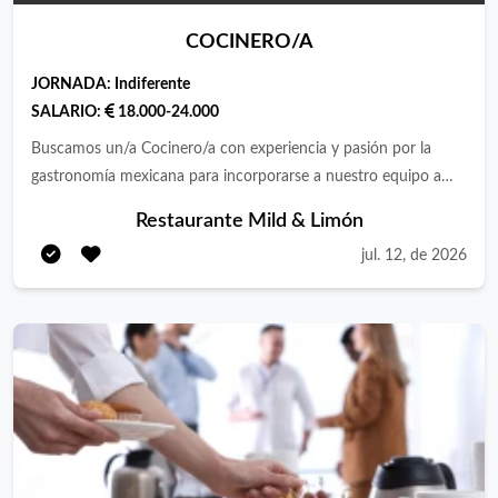
COCINERO/A
JORNADA:
Indiferente
SALARIO:
18.000-24.000
Buscamos un/a Cocinero/a con experiencia y pasión por la
gastronomía mexicana para incorporarse a nuestro equipo a
largo plazo en Mild & Limón 2 la garena , Alcalá de Henares,Te
Restaurante Mild & Limón
encargarás de liderar el servicio de cocina, garantizando la
jul. 12, de 2026
calidad de los platos del menú del día y la carta.