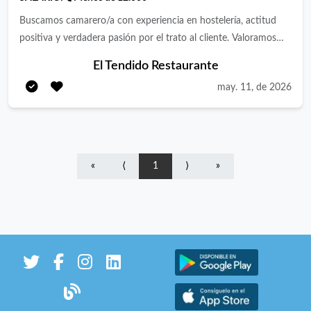
Buscamos camarero/a con experiencia en hostelería, actitud
positiva y verdadera pasión por el trato al cliente. Valoramos
personas responsables, dinámicas y con energía, capaces de
El Tendido Restaurante
trabajar en equipo y mantener un buen ritmo en momentos de
may. 11, de 2026
alta actividad. Si te gusta la hostelería y disfrutas ofreciendo un
servicio cercano y profesional, queremos conocerte.
«
⟨
1
⟩
»