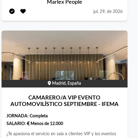
Marlex People
incorporar camareros/as. Si buscas estabilidad, desarrollo
profesional y un nuevo desafío, ¡esta es tu oportunidad!
jul. 29, de 2026
Funciones principales: - Atención a los clientes que acudan al
establecimiento, tanto en barra como en sala - Toma de
pedidos - Preparación y ordenación de la sala - Coordinación
con cocina y equipo - Cobros con TPV Requisitos: - Disponer
de carnet de conducir y coche propio - Residencia cercana a
la zona de trabajo - Experiencia como camarero/a de barra o
sala Qué ofrecemos: - Jornada completa en turno continuo -
Contrato estable - Oportunidades de crecimiento y movilidad
dentro de la empresa - Salario por convenio ¿Te interesa? No
Madrid, España
dejes pasar esta oportunidad e inscríbete ahora en la oferta
¡Estamos deseando conocerte!
CAMARERO/A VIP EVENTO
AUTOMOVILÍSTICO SEPTIEMBRE - IFEMA
JORNADA:
Completa
SALARIO:
Menos de 12.000
¿Te apasiona el servicio en sala a clientes VIP y los eventos