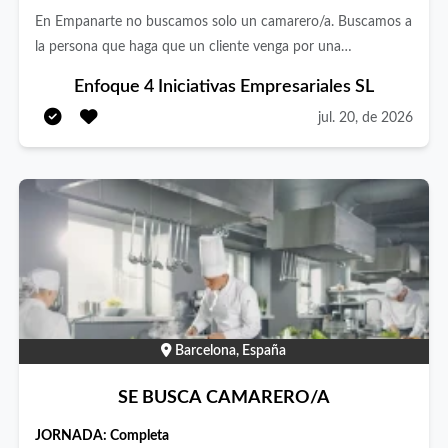
Web: https://sublime45.com/
En Empanarte no buscamos solo un camarero/a. Buscamos a
la persona que haga que un cliente venga por una
empanada… y vuelva por cómo le atendieron. Somos un
Enfoque 4 Iniciativas Empresariales SL
gastrobar especializado en empanada gallega auténtica,
jul. 20, de 2026
elaborada en Galicia y horneada con mimo en nuestro local
de Moratalaz (Madrid). Queremos incorporar un perfil de
camarero/a – barista con buena actitud, energía y ganas de
formar parte de un proyecto pequeño, cercano y en
crecimiento.
Barcelona, España
SE BUSCA CAMARERO/A
JORNADA:
Completa