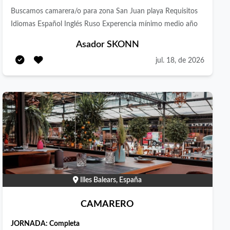
abre la puerta a nuevas oportunidades laborales! Requisitos •
Buscamos camarera/o para zona San Juan playa Requisitos
Experiencia previa en sala en eventos VIP, hoteles de lujo o
Idiomas Español Inglés Ruso Experencia mínimo medio año
restauración premium. • Inglés fluido (imprescindible: el
Asador SKONN
público es internacional). • Comunicación discreta, atenta y
profesional. • Excelente presencia y cumplimiento estricto de
jul. 18, de 2026
la uniformidad. • Trabajo en equipo y adaptabilidad al ritmo
del servicio. • Disponer del certificado de manipulación de
alimentos en vigor.
Illes Balears, España
CAMARERO
JORNADA:
Completa