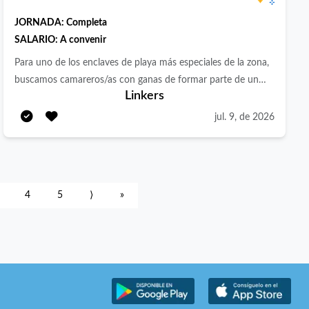
NERJA
JORNADA:
Completa
SALARIO:
A convenir
Para uno de los enclaves de playa más especiales de la zona,
buscamos camareros/as con ganas de formar parte de un
Linkers
equipo dinámico y con buen ambiente desde el primer día. El
servicio que queremos ofrecer es cercano, desenfadado y
jul. 9, de 2026
con mucha onda. Tendrás a tu disposición una barra amplia
con vistas al mar, espacios cómodos que facilitan el flujo del
servicio y un entorno donde te sentirás como entre amigos.
El restaurante contará con varios ambientes que se
4
5
⟩
»
complementan entre sí, y tu papel será clave para acompañar
una experiencia que quiere ser única. No trabajamos por
temporada: este es un proyecto anual, con contrato
indefinido, dos días de descanso y una jornada organizada
para que el equilibrio entre trabajo y vida personal no sea
solo un deseo, sino una realidad. Si te apasiona el trato con el
cliente, te adaptas bien a ritmos dinámicos y estás buscando