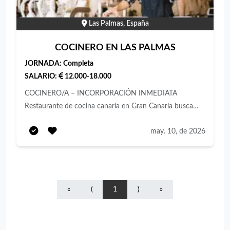
Las Palmas, España
COCINERO EN LAS PALMAS
JORNADA:
Completa
SALARIO:
12.000-18.000
COCINERO/A – INCORPORACIÓN INMEDIATA
Restaurante de cocina canaria en Gran Canaria busca
cocinero/a para incorporación inmediata. Funciones
may. 10, de 2026
Elaboración de platos y preparación diaria. Control y
limpieza de la cocina. Organización de productos y apoyo
al equipo. Cumplimiento de normas de higiene.
Requisitos Experiencia previa en cocina. Rapidez y
organización. Capacidad para trabajar en equipo.
«
⟨
1
⟩
»
Disponibilidad inmediata. Se valora experiencia en cocina
canaria.