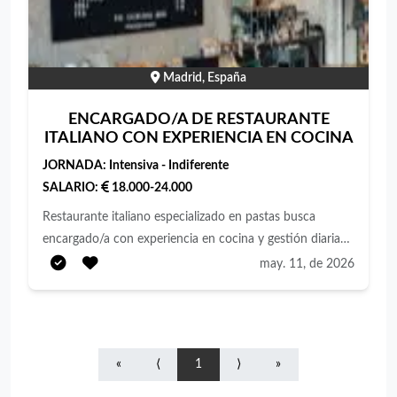
Madrid, España
ENCARGADO/A DE RESTAURANTE
ITALIANO CON EXPERIENCIA EN COCINA
JORNADA:
Intensiva - Indiferente
SALARIO:
18.000-24.000
Restaurante italiano especializado en pastas busca
encargado/a con experiencia en cocina y gestión diaria
de restaurante. Buscamos una persona responsable,
may. 11, de 2026
organizada y resolutiva, con conocimientos de cocina
italiana, capacidad para coordinar el servicio, controlar
pedidos, gestionar personal y atender al público.
Funciones principales: Preparación y elaboración de
«
⟨
1
⟩
»
platos de cocina italiana, especialmente pastas.
Organización de la producción diaria. Coordinación del