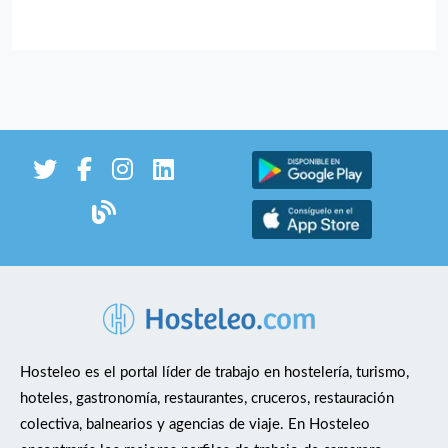
servicio y control de tiempos. Supervisión y control de
pedidos. Gestión y organización del personal durante el
turno. Control de stock, materia prima y necesidades de
compra. Atención al cliente y resolución de incidencias.
Mantenimiento del orden, limpieza y estándares de
calidad. Cumplimiento de normas de higiene y seguridad
alimentaria. Requisitos: Experiencia demostrable en
cocina. Experiencia previa como encargado/a,
responsable de turno o puesto similar. Conocimientos de
cocina italiana, especialmente pastas. Capacidad para
organizar producción y servicio. Experiencia en control
de pedidos y gestión de personal. Buen trato con el
público. Persona responsable, puntual, ordenada y
resolutiva. Capacidad para trabajar bajo presión. Se
Hosteleo es el portal líder de trabajo en hostelería, turismo,
valorará: Experiencia en restaurantes italianos.
Conocimientos de escandallos, control de stock y
hoteles, gastronomía, restaurantes, cruceros, restauración
compras. Carnet de manipulador de alimentos.
colectiva, balnearios y agencias de viaje. En Hosteleo
Disponibilidad horaria. Ofrecemos Puesto estable con