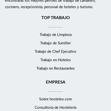
encontrarás los mejores perfiles de trabajo de camarero,
responsabilidad. Incorporación a restaurante italiano en
cocinero, recepcionista, personal de hoteles y turismo.
crecimiento. Buen ambiente laboral. Condiciones a
TOP TRABAJO
convenir según experiencia y perfil.
Trabajo de Limpieza
Trabajo de Sumiller
Trabajo de Chef Ejecutivo
Trabajo en Hoteles
Trabajo en Restaurantes
EMPRESA
Sobre hosteleo.com
Consultoría de
Hostelería