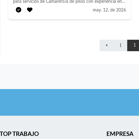
para servicios de Camarero/a de pisos con experiencia en
LIMPIEZA DE HABITACIONES Y ZONAS COMUNES DE
may. 12, de 2026
HOTEL (Limpieza de habitaciones, cambio de ropa de
cama, amenities, baños, zonas comunes, etc.)
REQUISITOS: - EXPERIENCIA PREVIA - Disponibilidad de
incorporación inmediata (bajo necesidad de cliente) -
«
⟨
1
Posibilidad de desplazamiento al centro de trabajo. - Perfil
interesado en días sueltos y refuerzo de personal habitual
en fines de semana o días ordinarios Buscamos crear un
equipo consolidado y comprometido que sea estandarte
de Ilunion creando marca de identidad por la calidad de
nuestro servicio. "Somos únicos y diversos. En ILUNION
"las diferencias suman"
TOP TRABAJO
EMPRESA