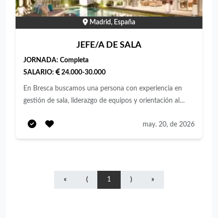
Madrid, España
JEFE/A DE SALA
JORNADA:
Completa
SALARIO:
24.000-30.000
En Bresca buscamos una persona con experiencia en
gestión de sala, liderazgo de equipos y orientación al
cliente para incorporarse a uno de nuestros restaurantes
may. 20, de 2026
en Madrid. 🔹 Funciones principales: Coordinación y
supervisión del servicio de sala Organización de turnos y
equipo de camareros Control del ritmo de servicio y
atención al cliente Resolución de incidencias durante el
servicio Coordinación con cocina para asegurar una
«
⟨
1
⟩
»
buena operativa Supervisión de limpieza, orden y
cumplimiento de estándares Apoyo en formación y
motivación del equipo 🔹 Buscamos una persona: Con