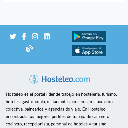
experiencia previa como jefe/a de sala o encargado/a
Resolutiva, organizada y con liderazgo Con buena actitud
y capacidad para trabajar bajo presión Orientada a
resultados y calidad de servicio Valorable experiencia en
restaurantes con alto volumen 🔹 Ofrecemos: Proyecto
estable con posibilidad de crecimiento Buen ambiente de
trabajo Incorporación inmediata Salario según
experiencia y responsabilidad
Hosteleo es el portal líder de trabajo en hostelería, turismo,
hoteles, gastronomía, restaurantes, cruceros, restauración
colectiva, balnearios y agencias de viaje. En Hosteleo
encontrarás los mejores perfiles de trabajo de camarero,
cocinero, recepcionista, personal de hoteles y turismo.