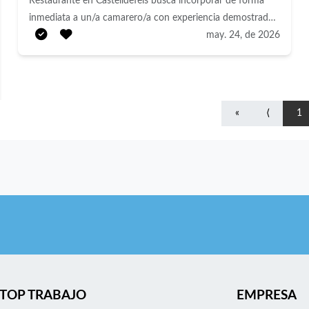
Restaurante en Castelldefels busca incorporar de forma
inmediata a un/a camarero/a con experiencia demostrada.
Requisitos obligatorios: Mínimo 3 años de experiencia
may. 24, de 2026
como camarero/a en restauración Papeles en regla
(permiso de trabajo y residencia vigente en España) Buena
presencia, actitud positiva, dinamismo y capacidad para
trabajar en equipo Disponibilidad inmediata Se valorará
«
⟨
1
positivamente: Proximidad a Castelldefels o zona sur de
Barcelona Conocimientos de idiomas (inglés especialmente
valorado, otros idiomas serán un plus) Experiencia en
restaurantes de cocina mediterránea o atención al cliente
turístico Se ofrece: Incorporación inmediata Entorno de
trabajo agradable y dinámico Posibilidad de continuidad y
desarrollo Contacto: Envía tu candidatura indicando:
Nombre y apellidos Años de experiencia Disponibilidad
Idiomas que hablas Teléfono de contacto Solo se
contactará a los perfiles que cumplan los requisitos
TOP TRABAJO
EMPRESA
mínimos. Gracias por tu interés. Ubicación: Castelldefels