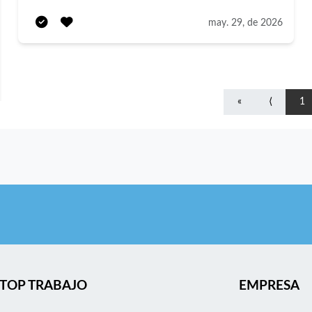
camarero/a y cocinero/a. Valoramos más la actitud, la
may. 29, de 2026
energía y el compromiso que la experiencia previa. Si eres
una persona dinámica, con buena disposición para
aprender y trabajar en equipo, nos encantará conocerte.
«
⟨
1
TOP TRABAJO
EMPRESA