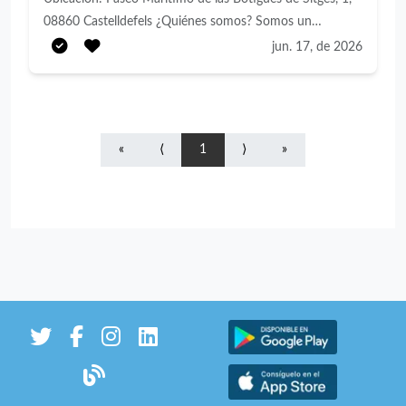
08860 Castelldefels ¿Quiénes somos? Somos un
chiringuito de playa perteneciente a Grupo Lancaster,
jun. 17, de 2026
enfocado en ofrecer una experiencia gastronómica de
calidad en un entorno dinámico, cercano y frente al mar.
¿Qué buscamos? Buscamos personas apasionadas por la
cocina, con energía, compromiso y capacidad para
«
⟨
1
⟩
»
trabajar en equipo en un entorno dinámico y de alta
afluencia durante la temporada. Funciones principales •
Preparación y elaboración de platos según las recetas y
estándares establecidos. • Mise en place y organización
de la partida asignada. • Control y conservación de
materias primas. • Limpieza y mantenimiento de la zona
de trabajo. • Coordinación con el equipo de cocina para
garantizar un servicio eficiente. • Apoyo en recepciones,
almacenamiento y rotación de productos. Ofrecemos •
Contrato Fijo Discontinuo. • Jornada completa de 40
horas semanales. • Turnos seguidos. • Salario según