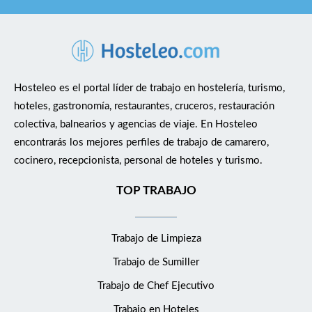
Convenio de Hostelería de Cataluña. • Pago de horas
extraordinarias conforme a la legislación vigente. •
Comida incluida durante la jornada laboral. •
Posibilidades de continuidad en futuras temporadas
dentro del grupo.
Hosteleo es el portal líder de trabajo en hostelería, turismo,
hoteles, gastronomía, restaurantes, cruceros, restauración
colectiva, balnearios y agencias de viaje. En Hosteleo
encontrarás los mejores perfiles de trabajo de camarero,
cocinero, recepcionista, personal de hoteles y turismo.
TOP TRABAJO
Trabajo de Limpieza
Trabajo de Sumiller
Trabajo de Chef Ejecutivo
Trabajo en Hoteles