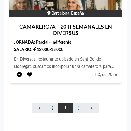
Barcelona, España
CAMARERO/A – 20 H SEMANALES EN
DIVERSUS
JORNADA:
Parcial - Indiferente
SALARIO:
12.000-18.000
En Diversus, restaurante ubicado en Sant Boi de
Llobregat, buscamos incorporar un/a camarero/a para
reforzar nuestro equipo a tiempo parcial (20 horas
jul. 3, de 2026
semanales). Si te gusta el trato con el cliente, cuidas los
detalles y tienes ganas de aprender, nos encantará
conocerte. Responsabilidades Atender y asesorar a los
clientes en sala y/o barra. Toma de comandas y servicio
«
⟨
1
⟩
»
de alimentos y bebidas. Montaje y desmontaje de
sala/terraza, reposición y limpieza de puesto. Cobro y
manejo básico de TPV. Cumplimiento de los estándares