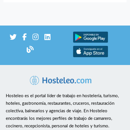
de calidad, higiene y seguridad alimentaria. Requisitos
Experiencia mínima de 1 año en un puesto similar
(restauración/sala/barra). Documentación en regla para
alta en Seguridad Social. Disponibilidad horaria (turnos
rotativos, fines de semana y festivos). Actitud proactiva,
buen compañerismo y ganas de aprender. Valorable:
residencia cercana a Sant Boi de Llobregat y
conocimiento de catalán/inglés básico. Ofrecemos
Contrato parcial de 20 horas semanales. Turnos
organizados con antelación y buen ambiente de trabajo.
Formación en carta, procesos y estándares de servicio.
Oportunidades de crecimiento interno según
desempeño.
Hosteleo es el portal líder de trabajo en hostelería, turismo,
hoteles, gastronomía, restaurantes, cruceros, restauración
colectiva, balnearios y agencias de viaje. En Hosteleo
encontrarás los mejores perfiles de trabajo de camarero,
cocinero, recepcionista, personal de hoteles y turismo.