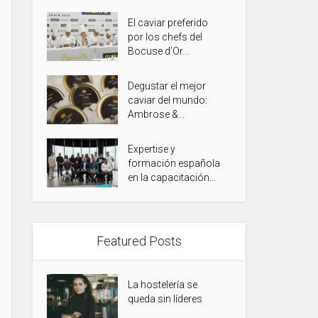
El caviar preferido
por los chefs del
Bocuse d’Or...
Degustar el mejor
caviar del mundo:
Ambrose &...
Expertise y
formación española
en la capacitación...
Featured Posts
La hostelería se
queda sin líderes