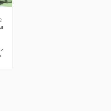
é
ar
ue
e