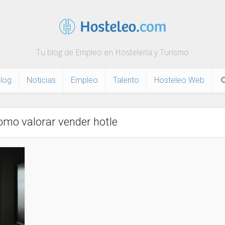
Tu blog de Empleo en Hostelería y Turismo
log
Noticias
Empleo
Talento
Hosteleo Web
como valorar vender hotle