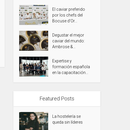
El caviar preferido
por los chefs del
Bocuse d’Or...
Degustar el mejor
caviar del mundo:
Ambrose &...
Expertise y
formación española
en la capacitación...
Featured Posts
La hostelería se
queda sin líderes