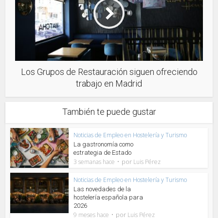
Los Grupos de Restauración siguen ofreciendo
trabajo en Madrid
También te puede gustar
Noticias de Empleo en Hostelería y Turismo
La gastronomía como
estrategia de Estado
por
3 semanas hace
Luis Pérez
Noticias de Empleo en Hostelería y Turismo
Las novedades de la
hostelería española para
2026
por
9 meses hace
Luis Pérez