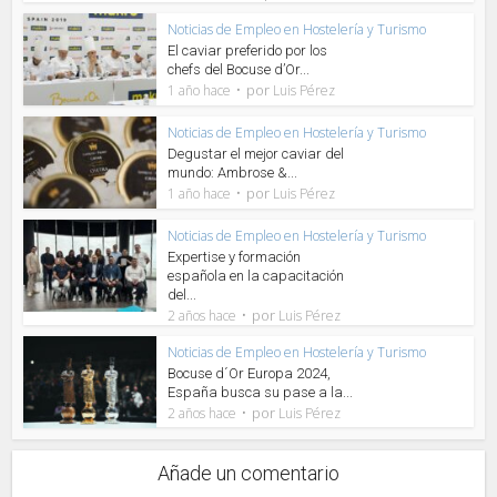
Noticias de Empleo en Hostelería y Turismo
El caviar preferido por los
chefs del Bocuse d’Or...
por
1 año hace
Luis Pérez
Noticias de Empleo en Hostelería y Turismo
Degustar el mejor caviar del
mundo: Ambrose &...
por
1 año hace
Luis Pérez
Noticias de Empleo en Hostelería y Turismo
Expertise y formación
española en la capacitación
del...
por
2 años hace
Luis Pérez
Noticias de Empleo en Hostelería y Turismo
Bocuse d´Or Europa 2024,
España busca su pase a la...
por
2 años hace
Luis Pérez
Añade un comentario