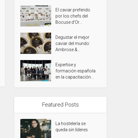
El caviar preferido
por los chefs del
Bocuse d’Or...
Degustar el mejor
caviar del mundo:
Ambrose &...
Expertise y
formación española
en la capacitación...
Featured Posts
La hostelería se
queda sin líderes