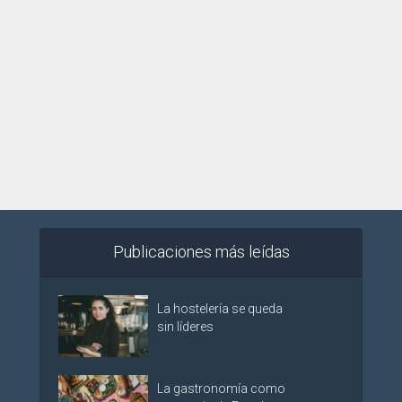
Publicaciones más leídas
La hostelería se queda
sin líderes
La gastronomía como