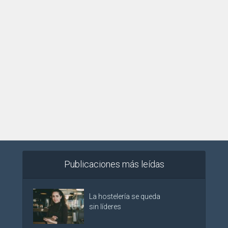
Publicaciones más leídas
La hostelería se queda
sin líderes