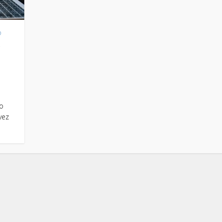
o
o
o
vez