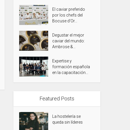
El caviar preferido
por los chefs del
Bocuse d’Or...
Degustar el mejor
caviar del mundo:
Ambrose &...
Expertise y
formación española
en la capacitación...
Featured Posts
La hostelería se
queda sin líderes