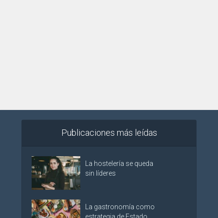
Publicaciones más leídas
La hostelería se queda
sin líderes
La gastronomía como
estrategia de Estado