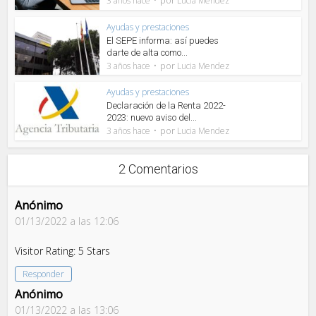
3 años hace
Lucia Mendez
Ayudas y prestaciones
El SEPE informa: así puedes
darte de alta como...
por
3 años hace
Lucia Mendez
Ayudas y prestaciones
Declaración de la Renta 2022-
2023: nuevo aviso del...
por
3 años hace
Lucia Mendez
2 Comentarios
Anónimo
01/13/2022 a las 12:06
Visitor Rating: 5 Stars
Responder
Anónimo
01/13/2022 a las 13:06