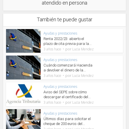
atendido en persona
También te puede gustar
Ayudas y prestaciones
Renta 2022/23: abierto el
plazo de cita previa para la...
por
3 años hace
Lucia Mendez
Ayudas y prestaciones
Cuándo comenzará Hacienda
a devolver el dinero de la...
por
3 años hace
Lucia Mendez
Ayudas y prestaciones
Aviso del SEPE sobre cómo
descargar el certificado del...
por
3 años hace
Lucia Mendez
Ayudas y prestaciones
Últimos días para solicitar el
cheque de 200 euros del...
por