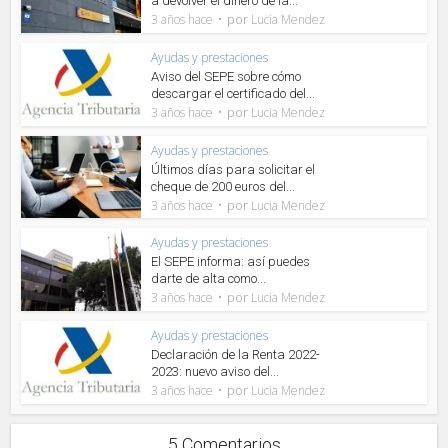
a devolver el dinero de la...
por
3 años hace
Lucia Mendez
Ayudas y prestaciones
Aviso del SEPE sobre cómo
descargar el certificado del...
por
3 años hace
Lucia Mendez
Ayudas y prestaciones
Últimos días para solicitar el
cheque de 200 euros del...
por
3 años hace
Lucia Mendez
Ayudas y prestaciones
El SEPE informa: así puedes
darte de alta como...
por
3 años hace
Lucia Mendez
Ayudas y prestaciones
Declaración de la Renta 2022-
2023: nuevo aviso del...
por
3 años hace
Lucia Mendez
5 Comentarios