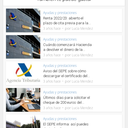
Ayudas y prestaciones
Renta 2022/23: abierto el
plazo de cita previa para la...
por
3 años hace
Lucia Mendez
Ayudas y prestaciones
Cuándo comenzará Hacienda
a devolver el dinero de la...
por
3 años hace
Lucia Mendez
Ayudas y prestaciones
Aviso del SEPE sobre cómo
descargar el certificado del...
por
3 años hace
Lucia Mendez
Ayudas y prestaciones
Últimos días para solicitar el
cheque de 200 euros del...
por
3 años hace
Lucia Mendez
Ayudas y prestaciones
El SEPE informa: así puedes