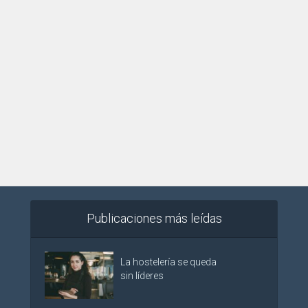
Publicaciones más leídas
La hostelería se queda
sin líderes