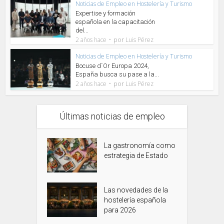
Noticias de Empleo en Hostelería y Turismo
Expertise y formación
española en la capacitación
del...
por
2 años hace
Luis Pérez
Noticias de Empleo en Hostelería y Turismo
Bocuse d´Or Europa 2024,
España busca su pase a la...
por
2 años hace
Luis Pérez
Últimas noticias de empleo
La gastronomía como
estrategia de Estado
Las novedades de la
hostelería española
para 2026