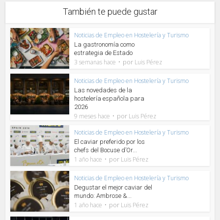
También te puede gustar
Noticias de Empleo en Hostelería y Turismo
La gastronomía como
estrategia de Estado
por
3 semanas hace
Luis Pérez
Noticias de Empleo en Hostelería y Turismo
Las novedades de la
hostelería española para
2026
por
9 meses hace
Luis Pérez
Noticias de Empleo en Hostelería y Turismo
El caviar preferido por los
chefs del Bocuse d’Or...
por
1 año hace
Luis Pérez
Noticias de Empleo en Hostelería y Turismo
Degustar el mejor caviar del
mundo: Ambrose &...
por
1 año hace
Luis Pérez