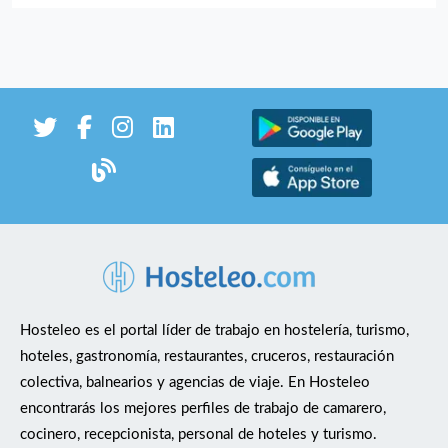
Capacidad para trabajar en equipo. Agilidad y
organización en momentos de alto volumen de trabajo.
Puntualidad y responsabilidad. Disponibilidad para
trabajar en horario rotativo de tardes y noches. Se ofrece
Contrato a media jornada. Horario rotativo
tardes/noches. Incorporación inmediata. Buen ambiente
de trabajo. Posibilidad de continuidad y estabilidad
laboral. Si estás interesado/a, envíanos tu CV y
disponibilidad.
Hosteleo es el portal líder de trabajo en hostelería, turismo,
hoteles, gastronomía, restaurantes, cruceros, restauración
colectiva, balnearios y agencias de viaje. En Hosteleo
encontrarás los mejores perfiles de trabajo de camarero,
cocinero, recepcionista, personal de hoteles y turismo.