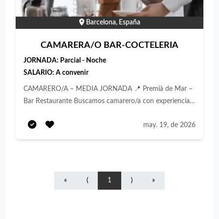
Barcelona, España
CAMARERA/O BAR-COCTELERIA
JORNADA:
Parcial - Noche
SALARIO:
A convenir
CAMARERO/A – MEDIA JORNADA 📍 Premià de Mar –
Bar Restaurante Buscamos camarero/a con experiencia
para incorporarse a nuestro equipo en bar restaurante
may. 19, de 2026
ubicado en Premia de Mar. Funciones principales
Atención y servicio al cliente en sala y terraza. Toma de
comandas y servicio de bebidas y comidas. Preparación y
mantenimiento de la zona de trabajo. Cobro y manejo
básico de TPV. Coordinación con cocina y resto del
«
⟨
1
⟩
»
equipo. Mantener el orden y limpieza del área de trabajo.
Requisitos Experiencia previa como camarero/a en bar o
restaurante. Buena actitud y orientación al cliente.