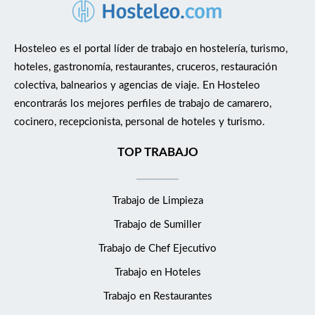
de exposición, conservación y control de calidad de
producto. Flexibilidad para trabajar los fines de semana.
Hosteleo es el portal líder de trabajo en hostelería, turismo,
¿Qué ofrecemos? Contrato indefinido. Jornada de
Miércoles a Domingo de 18:00 a 23:00 horas.
hoteles, gastronomía, restaurantes, cruceros, restauración
Posibilidad de ampliar a jornada completa. Salario
colectiva, balnearios y agencias de viaje. En Hosteleo
12.200 € brutos anuales. Excelente ambiente laboral.
encontrarás los mejores perfiles de trabajo de camarero,
Equipo reducido, profesional y muy cohesionado,
cocinero, recepcionista, personal de hoteles y turismo.
donde la colaboración y el compañerismo forman parte
TOP TRABAJO
del día a día. Entorno de trabajo tranquilo, cercano y
desenfadado.
Trabajo de Limpieza
Trabajo de Sumiller
Trabajo de Chef Ejecutivo
Trabajo en Hoteles
Trabajo en Restaurantes