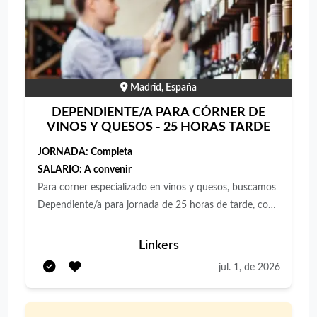
Madrid, España
DEPENDIENTE/A PARA CÓRNER DE
VINOS Y QUESOS - 25 HORAS TARDE
JORNADA:
Completa
SALARIO:
A convenir
Para corner especializado en vinos y quesos, buscamos
Dependiente/a para jornada de 25 horas de tarde, con
pasión por el trato al cliente, gusto por el mundo del
vino y el queso, y orientación a la venta. ¿Cómo será tu
Linkers
día a día? Atención y asesoramiento al cliente en la
jul. 1, de 2026
venta de vinos, quesos y otros productos gourmet.
Servicio de degustaciones y apoyo en la experiencia de
compra. Gestión de cobros mediante sistema Cashdro.