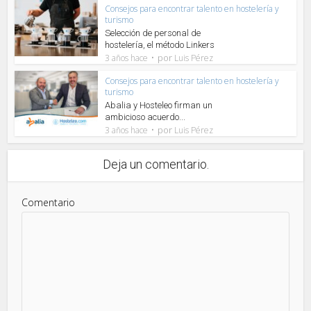
Consejos para encontrar talento en hostelería y
turismo
Selección de personal de
hostelería, el método Linkers
por
3 años hace
Luis Pérez
Consejos para encontrar talento en hostelería y
turismo
Abalia y Hosteleo firman un
ambicioso acuerdo...
por
3 años hace
Luis Pérez
Deja un comentario.
Comentario