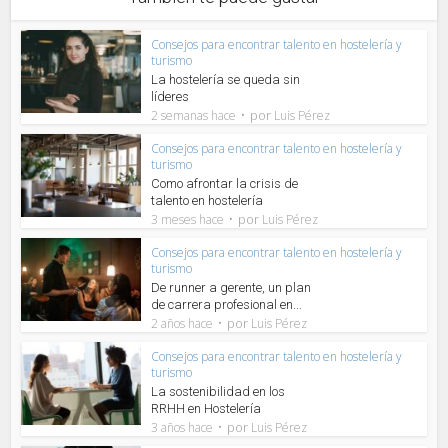
Consejos para encontrar talento en hostelería y
turismo
La hostelería se queda sin
líderes
por
2 semanas hace
Luis Pérez
Consejos para encontrar talento en hostelería y
turismo
Como afrontar la crisis de
talento en hostelería
por
3 meses hace
Luis Pérez
Consejos para encontrar talento en hostelería y
turismo
De runner a gerente, un plan
de carrera profesional en...
por
2 años hace
Luis Pérez
Consejos para encontrar talento en hostelería y
turismo
La sostenibilidad en los
RRHH en Hostelería
por
3 años hace
Luis Pérez