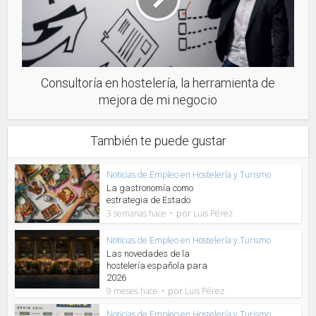
Consultoría en hostelería, la herramienta de
mejora de mi negocio
También te puede gustar
Noticias de Empleo en Hostelería y Turismo
La gastronomía como
estrategia de Estado
por
3 semanas hace
Luis Pérez
Noticias de Empleo en Hostelería y Turismo
Las novedades de la
hostelería española para
2026
por
9 meses hace
Luis Pérez
Noticias de Empleo en Hostelería y Turismo