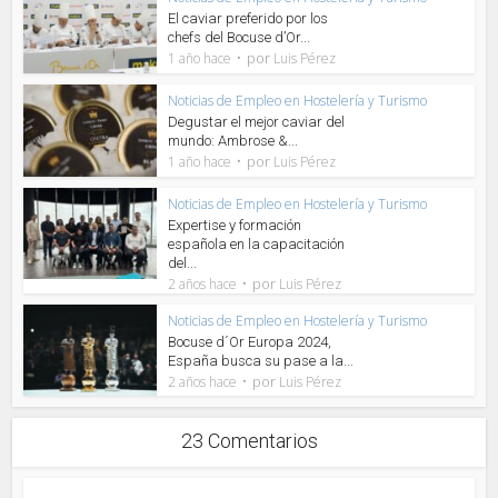
El caviar preferido por los
chefs del Bocuse d’Or...
por
1 año hace
Luis Pérez
Noticias de Empleo en Hostelería y Turismo
Degustar el mejor caviar del
mundo: Ambrose &...
por
1 año hace
Luis Pérez
Noticias de Empleo en Hostelería y Turismo
Expertise y formación
española en la capacitación
del...
por
2 años hace
Luis Pérez
Noticias de Empleo en Hostelería y Turismo
Bocuse d´Or Europa 2024,
España busca su pase a la...
por
2 años hace
Luis Pérez
23 Comentarios