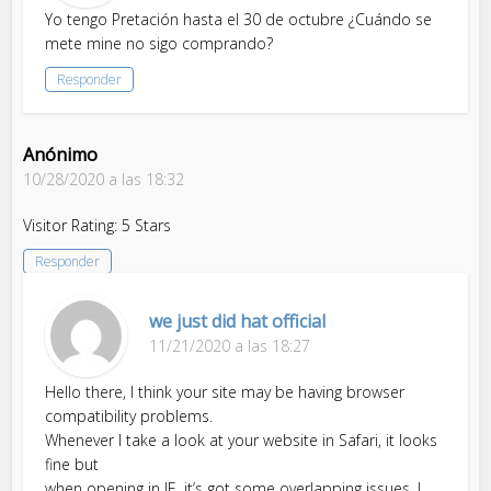
Yo tengo Pretación hasta el 30 de octubre ¿Cuándo se
mete mine no sigo comprando?
Responder
Anónimo
10/28/2020 a las 18:32
Visitor Rating: 5 Stars
Responder
we just did hat official
11/21/2020 a las 18:27
Hello there, I think your site may be having browser
compatibility problems.
Whenever I take a look at your website in Safari, it looks
fine but
when opening in IE, it’s got some overlapping issues. I