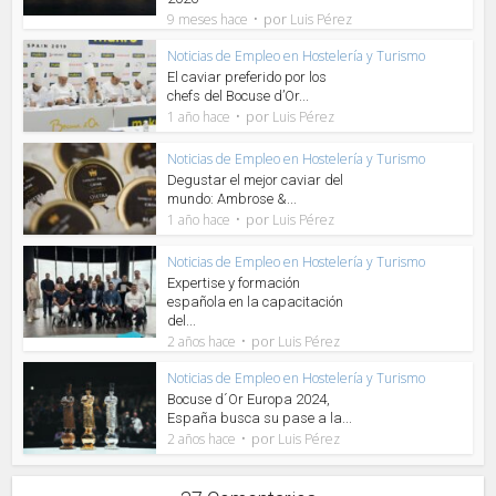
por
9 meses hace
Luis Pérez
Noticias de Empleo en Hostelería y Turismo
El caviar preferido por los
chefs del Bocuse d’Or...
por
1 año hace
Luis Pérez
Noticias de Empleo en Hostelería y Turismo
Degustar el mejor caviar del
mundo: Ambrose &...
por
1 año hace
Luis Pérez
Noticias de Empleo en Hostelería y Turismo
Expertise y formación
española en la capacitación
del...
por
2 años hace
Luis Pérez
Noticias de Empleo en Hostelería y Turismo
Bocuse d´Or Europa 2024,
España busca su pase a la...
por
2 años hace
Luis Pérez