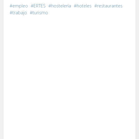
empleo
ERTES
hostelería
hoteles
restaurantes
trabajo
turismo