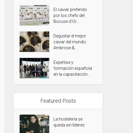
El caviar preferido
por los chefs del
Bocuse d’Or...
Degustar el mejor
caviar del mundo:
Ambrose &...
Expertise y
formación española
en la capacitación...
Featured Posts
La hostelería se
queda sin líderes