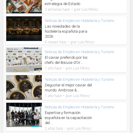
estrategia de Estado
por
3 semanas hace
Luis Pérez
Noticias de Empleo en Hostelería y Turismo
Las novedades de la
hostelería española para
2026
por
9 meses hace
Luis Pérez
Noticias de Empleo en Hostelería y Turismo
El caviar preferido por los
chefs del Bocuse d’Or...
por
1 año hace
Luis Pérez
Noticias de Empleo en Hostelería y Turismo
Degustar el mejor caviar del
mundo: Ambrose &...
por
1 año hace
Luis Pérez
Noticias de Empleo en Hostelería y Turismo
Expertise y formación
española en la capacitación
del...
por
2 años hace
Luis Pérez