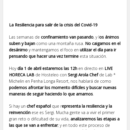
La Resiliencia para salir de la crisis del Covid-19
Las semanas de
confinamiento van pasando
, y l
os ánimos
suben y bajan
como una montaña rusa.
No caigamos en el
desánimo
y mantengamos el foco en
utilizar el día para ir
pensando que hacer una vez termine
esta situación.
Hoy
día 1 de abril estaremos las 12h
en directo en
LIVE
HORECA LAB
de Hosteleo con
Sergi Arola Chef
de Lab *
Michelin en Penha Longa Resort, nos hablará de como
podemos afrontar los momento difíciles y buscar nuevas
maneras de seguir haciendo lo que amamos
.
Si hay un
chef español
que r
epresenta la resiliencia y la
reinvención
ese es Sergi. Mucha gente va a vivir el primer
gran reto o dificultad de su vida,
analizaremos las etapas a
las que se van a enfrentar
; y en todo este proceso de