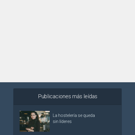
Publicaciones más leídas
La hostelería se queda
sin líderes