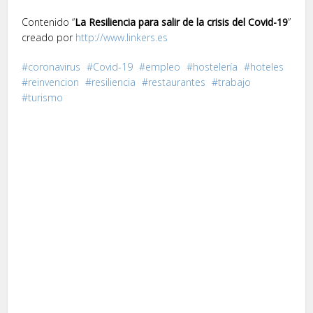
Contenido “
La Resiliencia para salir de la crisis del Covid-19
”
creado por
http://www.linkers.es
coronavirus
Covid-19
empleo
hostelería
hoteles
reinvencion
resiliencia
restaurantes
trabajo
turismo