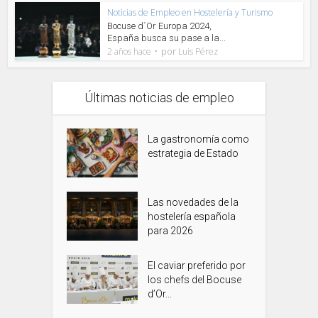
Noticias de Empleo en Hostelería y Turismo
Bocuse d´Or Europa 2024,
España busca su pase a la...
por
2 años hace
Luis Pérez
Últimas noticias de empleo
La gastronomía como
estrategia de Estado
Las novedades de la
hostelería española
para 2026
El caviar preferido por
los chefs del Bocuse
d’Or...