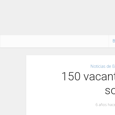
B
Noticias de E
150 vacan
so
6 años hac