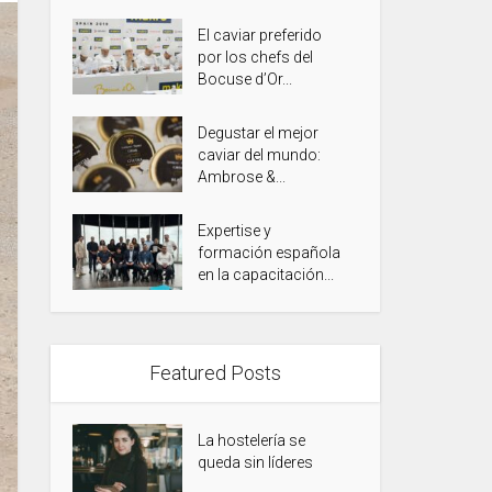
El caviar preferido
por los chefs del
Bocuse d’Or...
Degustar el mejor
caviar del mundo:
Ambrose &...
Expertise y
formación española
en la capacitación...
Featured Posts
La hostelería se
queda sin líderes