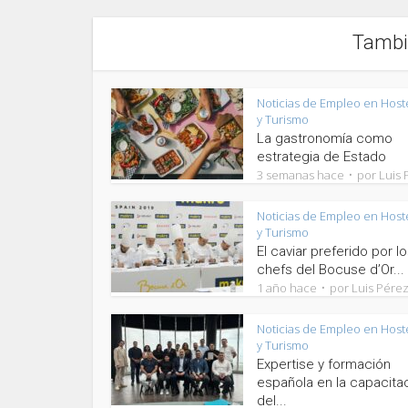
Tambi
Noticias de Empleo en Host
y Turismo
La gastronomía como
estrategia de Estado
3 semanas hace
por
Luis 
Noticias de Empleo en Host
y Turismo
El caviar preferido por l
chefs del Bocuse d’Or...
1 año hace
por
Luis Pére
Noticias de Empleo en Host
y Turismo
Expertise y formación
española en la capacita
del...