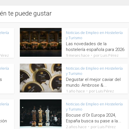
én te puede gustar
elería
Noticias de Empleo en Hostelería
y Turismo
Las novedades de la
hostelería española para 2026
Pérez
9 meses hace
por
Luis Pérez
elería
Noticias de Empleo en Hostelería
y Turismo
os
Degustar el mejor caviar del
mundo: Ambrose &...
z
1 año hace
por
Luis Pérez
elería
Noticias de Empleo en Hostelería
y Turismo
Bocuse d´Or Europa 2024,
ción
España busca su pase a la...
2 años hace
por
Luis Pérez