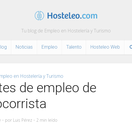
Tu blog de Empleo en Hostelería y Turismo
log
Noticias
Empleo
Talento
Hosteleo Web
mpleo en Hostelería y Turismo
tes de empleo de
corrista
e
por
Luis Pérez
2 min leído