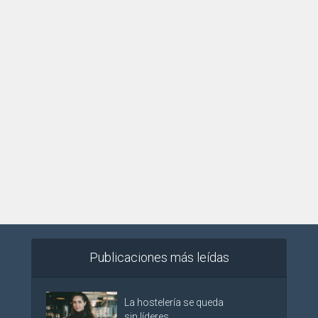
Publicaciones más leídas
La hostelería se queda
sin líderes