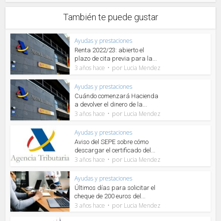
También te puede gustar
Ayudas y prestaciones
Renta 2022/23: abierto el
plazo de cita previa para la...
por
3 años hace
Lucia Mendez
Ayudas y prestaciones
Cuándo comenzará Hacienda
a devolver el dinero de la...
por
3 años hace
Lucia Mendez
Ayudas y prestaciones
Aviso del SEPE sobre cómo
descargar el certificado del...
por
3 años hace
Lucia Mendez
Ayudas y prestaciones
Últimos días para solicitar el
cheque de 200 euros del...
por
3 años hace
Lucia Mendez