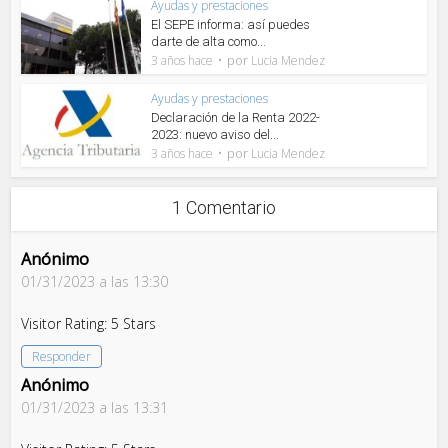
Ayudas y prestaciones
El SEPE informa: así puedes
darte de alta como...
por
3 años hace
Lucia Mendez
Ayudas y prestaciones
Declaración de la Renta 2022-
2023: nuevo aviso del...
por
3 años hace
Lucia Mendez
1 Comentario
Anónimo
01/31/2023 a las 13:30
Visitor Rating: 5 Stars
Responder
Anónimo
01/31/2023 a las 13:31