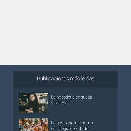
Publicaciones más leídas
La hostelería se queda
sin líderes
La gastronomía como
estrategia de Estado