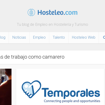
Tu blog de Empleo en Hostelería y Turismo
log
Noticias
Empleo
Talento
Hosteleo Web
tas de trabajo como camarero