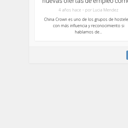
nuevas ofertas de empleo como
4 años hace
por
Lucia Mendez
China Crown es uno de los grupos de hostele
con más influencia y reconocimiento si
hablamos de...