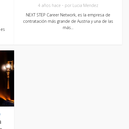
4 años hace
por
Lucia Mendez
NEXT STEP Career Network, es la empresa de
contratación más grande de Austria y una de las
más...
 es
o
a