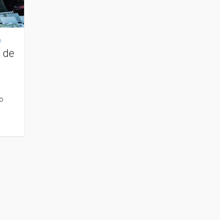
o
 de
do