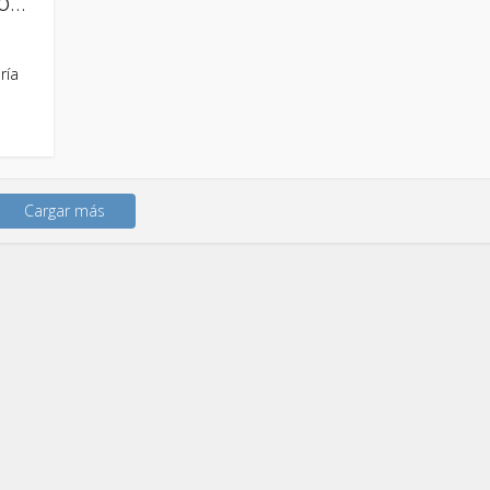
...
ría
Cargar más