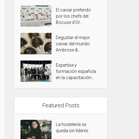
El caviar preferido
por los chefs del
Bocuse d’Or...
Degustar el mejor
caviar del mundo:
Ambrose &...
Expertise y
formación española
en la capacitación...
Featured Posts
La hostelería se
queda sin líderes