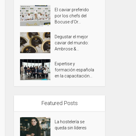
El caviar preferido
por los chefs del
Bocuse d’Or...
Degustar el mejor
caviar del mundo:
Ambrose &...
Expertise y
formación española
en la capacitación...
Featured Posts
La hostelería se
queda sin líderes