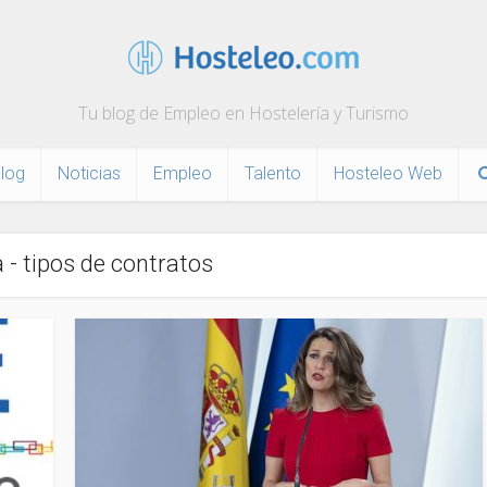
Tu blog de Empleo en Hostelería y Turismo
log
Noticias
Empleo
Talento
Hosteleo Web
 - tipos de contratos