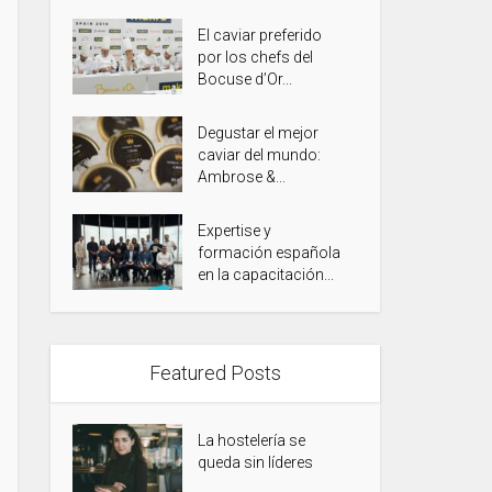
El caviar preferido
por los chefs del
Bocuse d’Or...
Degustar el mejor
caviar del mundo:
Ambrose &...
Expertise y
formación española
en la capacitación...
Featured Posts
La hostelería se
queda sin líderes