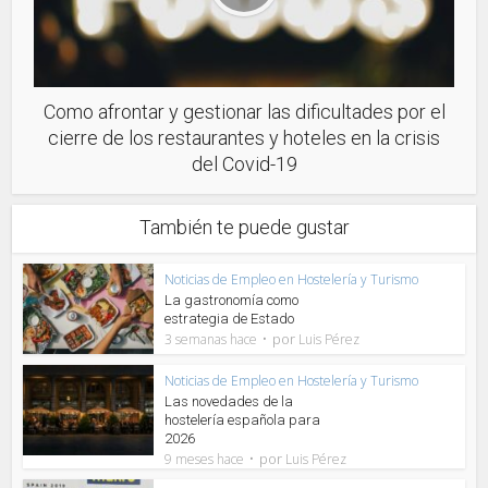
Como afrontar y gestionar las dificultades por el
cierre de los restaurantes y hoteles en la crisis
del Covid-19
También te puede gustar
Noticias de Empleo en Hostelería y Turismo
La gastronomía como
estrategia de Estado
por
3 semanas hace
Luis Pérez
Noticias de Empleo en Hostelería y Turismo
Las novedades de la
hostelería española para
2026
por
9 meses hace
Luis Pérez