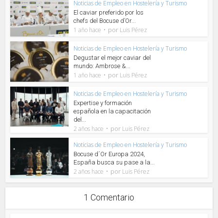
Noticias de Empleo en Hostelería y Turismo
El caviar preferido por los
chefs del Bocuse d’Or...
por
1 año hace
Luis Pérez
Noticias de Empleo en Hostelería y Turismo
Degustar el mejor caviar del
mundo: Ambrose &...
por
1 año hace
Luis Pérez
Noticias de Empleo en Hostelería y Turismo
Expertise y formación
española en la capacitación
del...
por
2 años hace
Luis Pérez
Noticias de Empleo en Hostelería y Turismo
Bocuse d´Or Europa 2024,
España busca su pase a la...
por
2 años hace
Luis Pérez
1 Comentario