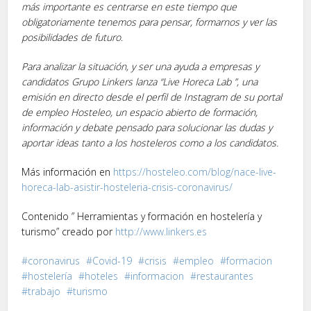
más importante es centrarse en este tiempo que
obligatoriamente tenemos para pensar, formarnos y ver las
posibilidades de futuro
.
Para analizar la situación, y ser una ayuda a empresas y
candidatos Grupo Linkers lanza “Live Horeca Lab ”, una
emisión en directo desde el perfil de Instagram de su portal
de empleo Hosteleo, un espacio abierto de formación,
información y debate pensado para solucionar las dudas y
aportar ideas tanto a los hosteleros como a los candidatos.
Más información en
https://hosteleo.com/blog/nace-live-
horeca-lab-asistir-hosteleria-crisis-coronavirus/
Contenido ” Herramientas y formación en hostelería y
turismo” creado por
http://www.linkers.es
coronavirus
Covid-19
crisis
empleo
formacion
hostelería
hoteles
informacion
restaurantes
trabajo
turismo