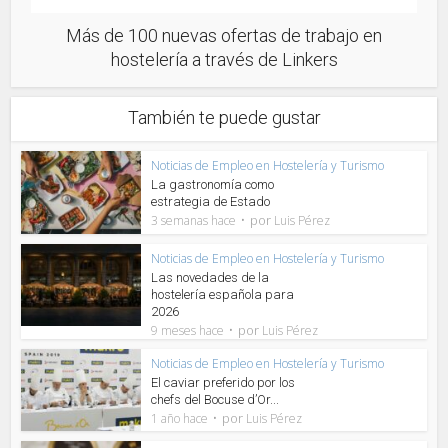
Más de 100 nuevas ofertas de trabajo en
hostelería a través de Linkers
También te puede gustar
Noticias de Empleo en Hostelería y Turismo
La gastronomía como
estrategia de Estado
por
3 semanas hace
Luis Pérez
Noticias de Empleo en Hostelería y Turismo
Las novedades de la
hostelería española para
2026
por
9 meses hace
Luis Pérez
Noticias de Empleo en Hostelería y Turismo
El caviar preferido por los
chefs del Bocuse d’Or...
por
1 año hace
Luis Pérez