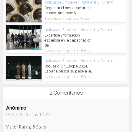
Noticias de Empleo en Hostelería y Turismo
Degustar el mejor caviar del
mundo: Ambrose &...
por
1 año hace
Luis Pérez
Noticias de Empleo en Hostelería y Turismo
Expertise y formación
española en la capacitación
del...
por
2 años hace
Luis Pérez
Noticias de Empleo en Hostelería y Turismo
Bocuse d´Or Europa 2024,
España busca su pase a la...
por
2 años hace
Luis Pérez
2 Comentarios
Anónimo
01/17/2023 a las 12:29
Visitor Rating: 5 Stars