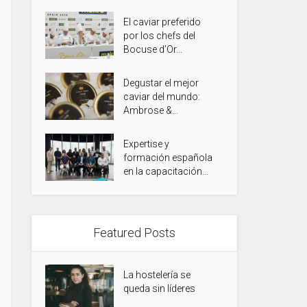
El caviar preferido
por los chefs del
Bocuse d’Or...
Degustar el mejor
caviar del mundo:
Ambrose &...
Expertise y
formación española
en la capacitación...
Featured Posts
La hostelería se
queda sin líderes