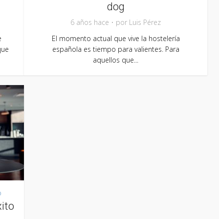
dog
6 años hace
por
Luis Pérez
e
El momento actual que vive la hostelería
que
española es tiempo para valientes. Para
aquellos que...
o
xito