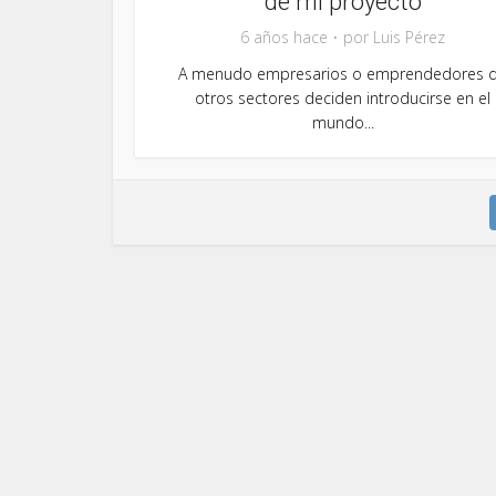
de mi proyecto
6 años hace
por
Luis Pérez
A menudo empresarios o emprendedores 
otros sectores deciden introducirse en el
mundo...