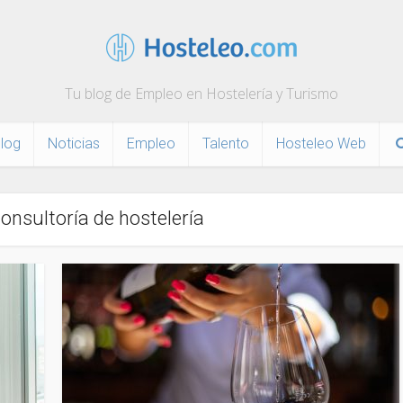
Tu blog de Empleo en Hostelería y Turismo
log
Noticias
Empleo
Talento
Hosteleo Web
consultoría de hostelería